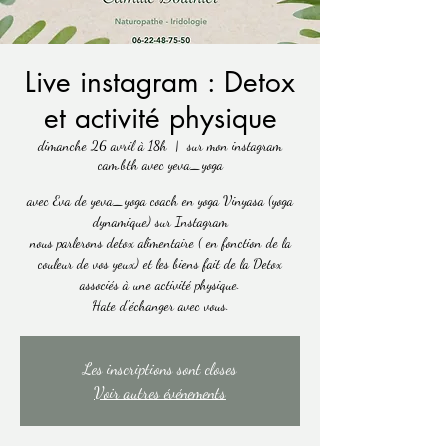
Live instagram : Detox
et activité physique
dimanche 26 avril à 18h
  |  
sur mon instagram
cam.bth avec yeva_yoga
avec Eva de yeva_yoga coach en yoga Vinyasa (yoga
dynamique) sur Instagram
nous parlerons detox alimentaire ( en fonction de la
couleur de vos yeux) et les biens fait de la Detox
associés à une activité physique.
Les inscriptions sont closes
Voir autres événements