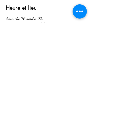
Heure et lieu
dimanche 26 avril à 18h
sur mon instagram cam.bth avec yeva_yoga
À propos de l'événement
soyez nombreux et preparer vos questions pour ce live
Detox alimentaire et activité physique
Partager cet événement
Mentions légales I CGV I Politique de Confidentialité .
©2018 par Bouthier Camille